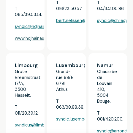
T
T
T
016/23.50.57.
04/341.05.86.
065/39.53.51.
bert.nelissen@gdwflex.be
syndic@chliege.b
syndic@hdjhainaut.be
www.hdjhainaut.be
Limbourg
Luxembourg
Namur
Grote
Grand-
Chaussée
Breemstraat
rue 99/B
de
17/A,
6791
Louvain
3500
Athus.
410,
Hasselt.
5004
T
Bouge.
T
063/38.88.38.
011/28.39.12.
T
syndic.luxembourg@modero.be
081/420.200.
syndicus@limburggdw.be
syndic@arrondis