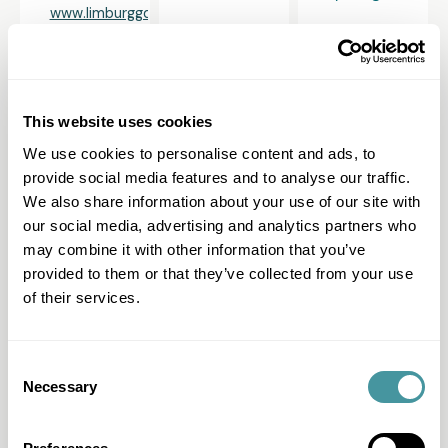
www.limburggdw.be
Flandre-
Flandre-
Verviers-
This website uses cookies
Orientale
Occidentale
Eupen
Ledergemstraat
Cartonstraat
Rue du
We use cookies to personalise content and ads, to
65
8,
Centre
provide social media features and to analyse our traffic.
9041
8900
63,
We also share information about your use of our site with
Gent
Ieper.
4800
our social media, advertising and analytics partners who
Verviers.
T
T
may combine it with other information that you’ve
093/80.35.45.
057/20.83.11.
T
provided to them or that they’ve collected from your use
04/234.99.74.
of their services.
syndicus@ovlgdw.be
syndicus@arrowest.be
syndic@verviers-
www.ovlgdw.be
eupen.be
Consent
Necessary
Selection