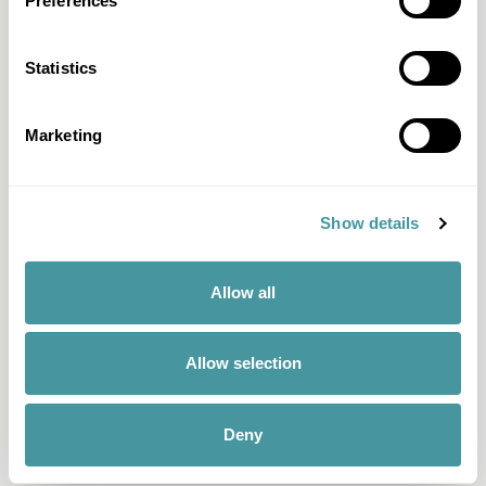
Preferences
Statistics
Marketing
Question et réponse
J'ai une autre question
Show details
Je souhaite travailler avec Modero
Je ne peux pas payer
Allow all
Je veux payer
J'ai des questions concernant mon dossier
Allow selection
J'ai reçu une lettre
Toutes les questions et réponses
Deny