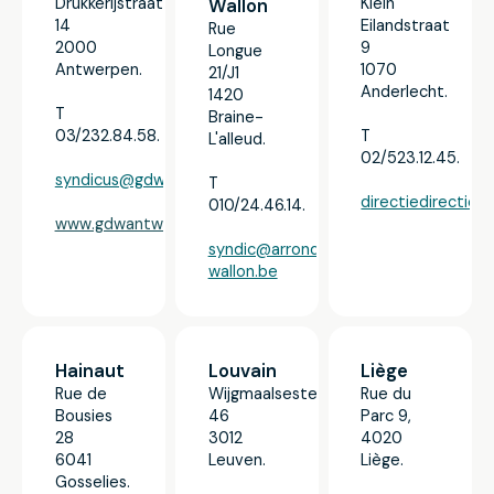
Drukkerijstraat
Klein
Wallon
14
Eilandstraat
Rue
2000
9
Longue
Antwerpen.
1070
21/J1
Anderlecht.
1420
T
Braine-
03/232.84.58.
T
L'alleud.
02/523.12.45.
syndicus@gdwantw.be
T
directiedirection
010/24.46.14.
www.gdwantw.be
syndic@arrondissementbrabant-
wallon.be
Hainaut
Louvain
Liège
Rue de
Wijgmaalsesteenweg
Rue du
Bousies
46
Parc 9,
28
3012
4020
6041
Leuven.
Liège.
Gosselies.